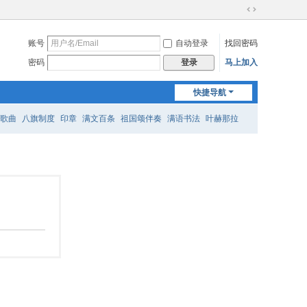
切
换
账号
自动登录
找回密码
到
宽
密码
马上加入
登录
版
快捷导航
歌曲
八旗制度
印章
满文百条
祖国颂伴奏
满语书法
叶赫那拉