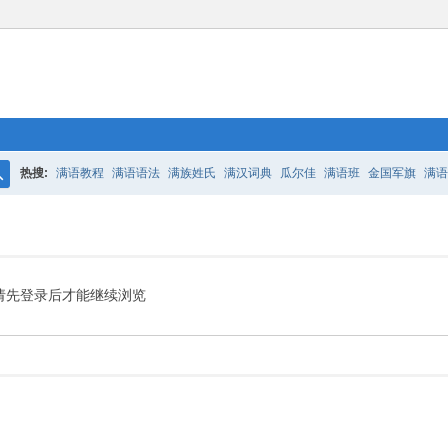
热搜:
满语教程
满语语法
满族姓氏
满汉词典
瓜尔佳
满语班
金国军旗
满语
搜
百二老人语录
凤城
满汉词典
索
请先登录后才能继续浏览