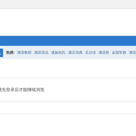
热搜:
满语教程
满语语法
满族姓氏
满汉词典
瓜尔佳
满语班
金国军旗
满语
搜
百二老人语录
凤城
满汉词典
索
请先登录后才能继续浏览