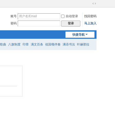
切
换
账号
自动登录
找回密码
到
宽
密码
马上加入
登录
版
快捷导航
歌曲
八旗制度
印章
满文百条
祖国颂伴奏
满语书法
叶赫那拉