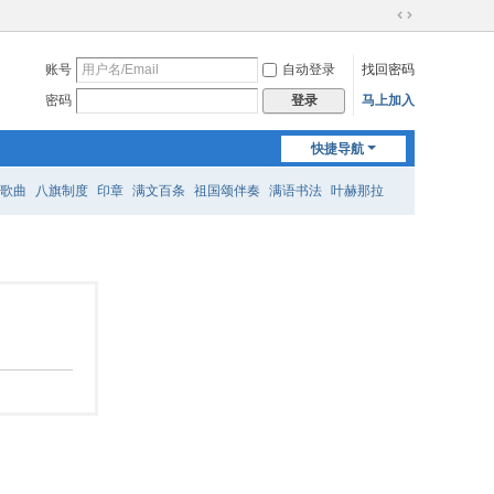
切
换
账号
自动登录
找回密码
到
宽
密码
马上加入
登录
版
快捷导航
歌曲
八旗制度
印章
满文百条
祖国颂伴奏
满语书法
叶赫那拉