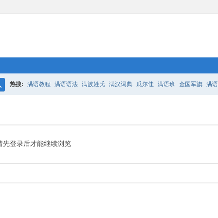
热搜:
满语教程
满语语法
满族姓氏
满汉词典
瓜尔佳
满语班
金国军旗
满语
搜
百二老人语录
凤城
满汉词典
索
请先登录后才能继续浏览