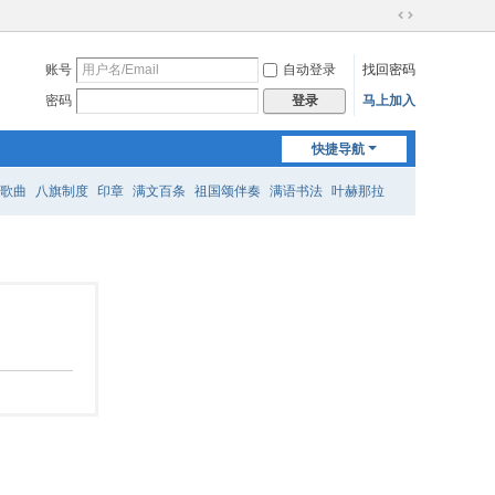
切
换
账号
自动登录
找回密码
到
宽
密码
马上加入
登录
版
快捷导航
歌曲
八旗制度
印章
满文百条
祖国颂伴奏
满语书法
叶赫那拉