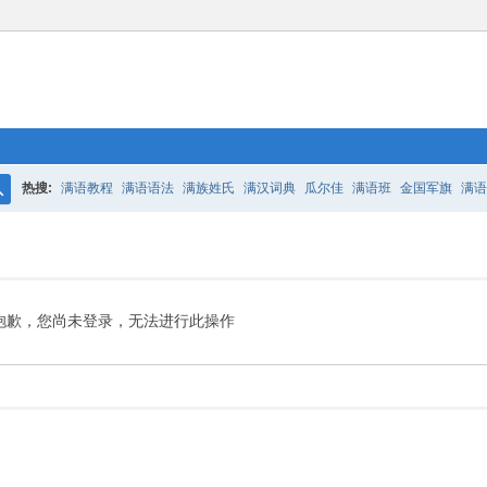
热搜:
满语教程
满语语法
满族姓氏
满汉词典
瓜尔佳
满语班
金国军旗
满语
搜
百二老人语录
凤城
满汉词典
索
抱歉，您尚未登录，无法进行此操作