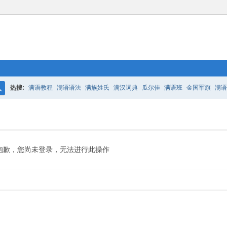
热搜:
满语教程
满语语法
满族姓氏
满汉词典
瓜尔佳
满语班
金国军旗
满语
搜
百二老人语录
凤城
满汉词典
索
抱歉，您尚未登录，无法进行此操作