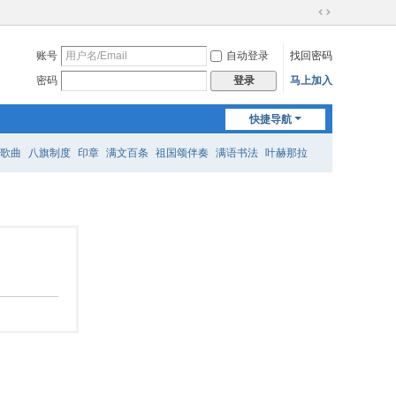
切
换
账号
自动登录
找回密码
到
宽
密码
马上加入
登录
版
快捷导航
歌曲
八旗制度
印章
满文百条
祖国颂伴奏
满语书法
叶赫那拉