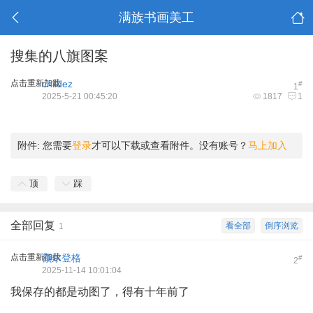
满族书画美工
搜集的八旗图案
点击重新加载
childez
#
1
2025-5-21 00:45:20
1817
1
附件:
您需要
登录
才可以下载或查看附件。没有账号？
马上加入
顶
踩
全部回复
看全部
倒序浏览
1
点击重新加载
额尔登格
#
2
2025-11-14 10:01:04
我保存的都是动图了，得有十年前了