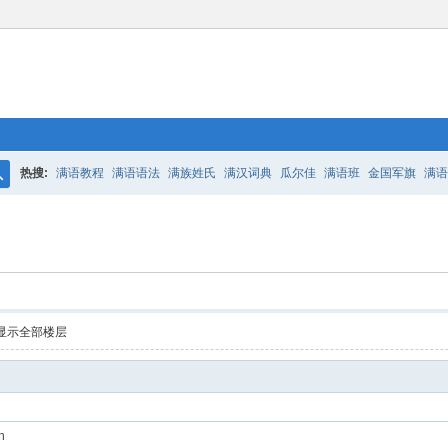
热搜:
满语教程
满语语法
满族姓氏
满汉词典
瓜尔佳
满语班
金国军旗
满语
搜
百二老人语录
凤城
满汉词典
索
显示全部楼层
n