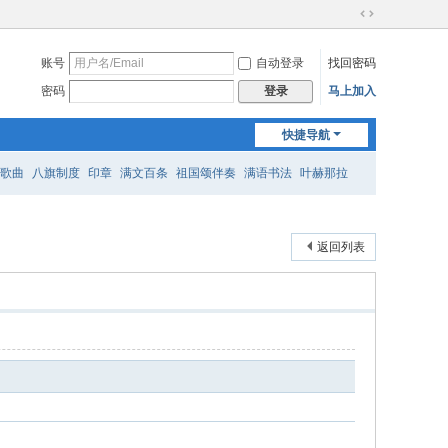
切
换
账号
自动登录
找回密码
到
宽
密码
马上加入
登录
版
快捷导航
歌曲
八旗制度
印章
满文百条
祖国颂伴奏
满语书法
叶赫那拉
返回列表