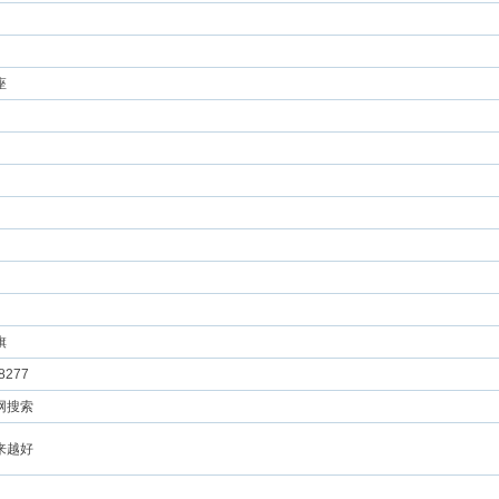
座
旗
8277
网搜索
来越好