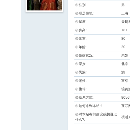
۞性别:
男
۞现居住地:
上海
۞星座:
天蝎
۞身高:
187
۞体重:
80
۞年龄:
20
۞婚姻状况:
未婚
۞家乡:
北京
۞民族:
满
۞老姓:
富察
۞旗籍:
镶黄
۞联系方式:
8056
۞如何来到本站？:
互联
۞对本站有何建议或想说点
祝越
什么?: