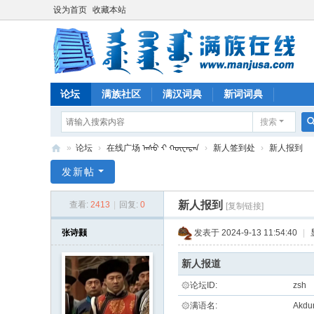
设为首页
收藏本站
论坛
满族社区
满汉词典
新词词典
搜索
»
论坛
›
在线广场 ᠠᠰᡠ ᠊ᡳ ᡴᡡᠸᠠᡵᠠᠨ
›
新人签到处
›
新人报到
满
发新帖
族
新人报到
查看:
2413
|
回复:
0
[复制链接]
在
线
张诗颢
发表于 2024-9-13 11:54:40
|
新人报道
۞论坛ID:
zsh
۞满语名:
Akdu