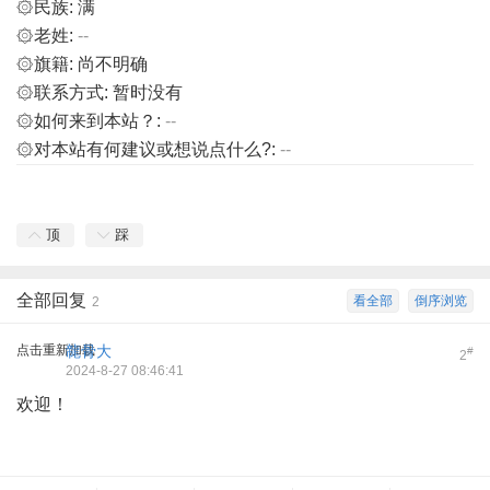
۞民族: 满
۞老姓:
--
۞旗籍: 尚不明确
۞联系方式: 暂时没有
۞如何来到本站？:
--
۞对本站有何建议或想说点什么?:
--
顶
踩
全部回复
看全部
倒序浏览
2
点击重新加载
㡣骨大
#
2
2024-8-27 08:46:41
欢迎！