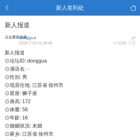
新人签到处
新人报道
点击重新加载
donggua
#
1
2024-7-16 01:38:46
3130
2
新人报道
۞论坛ID: donggua
۞满语名:
--
۞性别: 男
۞现居住地: 江苏省 徐州市
۞星座: 狮子座
۞身高: 172
۞体重: 58
۞年龄: 16
۞婚姻状况: 未婚
۞家乡: 江苏省 徐州市