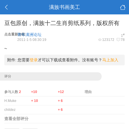
满族书画美工
豆包原创，满族十二生肖剪纸系列，版权所有
点击重新加载
青年满洲论坛
#
1
2011-1-5 08:30:19
123172
78
~
附件:
您需要
登录
才可以下载或查看附件。没有账号？
马上加入
评分
参与人数
2
+10
+12
理由
H.Muke
+ 10
+ 6
childez
+ 6
查看全部评分