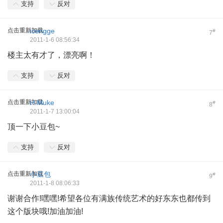
支持
反对
点击重新加载
icengge
#
7
2011-1-6 08:56:34
楼主太有才了，漂亮啊！
支持
反对
点击重新加载
H.Muke
#
8
2011-1-7 13:00:04
顶一下小豆包~
支持
反对
点击重新加载
小豆包
#
9
2011-1-8 08:06:33
谢谢合作!嘿嘿!希望各位有满族传统艺术的好东东也都传到
这个版块哦!加油加油!