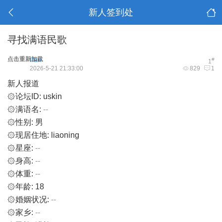
新人签到处
寻找满语民歌
点击重新加载
Ifan
#
1
2026-5-21 21:33:00
829
1
新人报道
۞论坛ID: uskin
۞满语名:
--
۞性别: 男
۞现居住地: liaoning
۞星座:
--
۞身高:
--
۞体重:
--
۞年龄: 18
۞婚姻状况:
--
۞家乡:
--