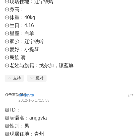
۞现居住地：辽宁铁岭
۞身高：
۞体重：40kg
۞生日：4.16
۞星座：白羊
۞家乡：辽宁铁岭
۞爱好：小提琴
۞民族:满
۞老姓与旗籍：戈尔加，镶蓝旗
支持
反对
点击重新加载
anggvta
#
13
2012-1-5 17:15:58
۞I D：
۞满语名：anggvta
۞性别：男
۞现居住地：青州