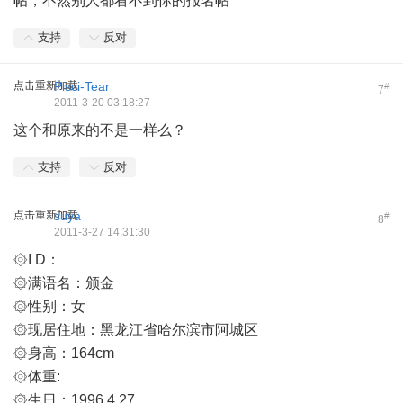
帖，不然别人都看不到你的报名帖
支持
反对
点击重新加载
Pisci-Tear
#
7
2011-3-20 03:18:27
这个和原来的不是一样么？
支持
反对
点击重新加载
suya
#
8
2011-3-27 14:31:30
۞I D：
۞满语名：颁金
۞性别：女
۞现居住地：黑龙江省哈尔滨市阿城区
۞身高：164cm
۞体重:
۞生日：1996.4.27