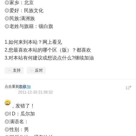
۞家乡：北京
۞爱好：民族文化
۞民族:满洲族
۞老姓与旗籍：镶白旗
1.如何来到本站？网上看见
2.您最喜欢本站的哪个区（版）？都喜欢
3.对本站有何建议或想说点什么?继续加油
支持
反对
点击重新加载
瓜尔加
#
12
2011-12-30 21:38:32
，发错了！
۞I D：瓜尔加
۞满语名：
۞性别：男