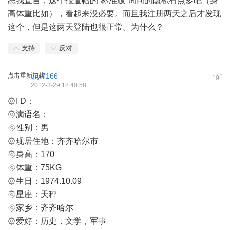
恕我直言，这个报道帖的“标准版”询问的隐私有点多吧（身
高体重比如），看起来没必要。而且我注册两天之后才发现
这个，但是这两天登陆也很正常。为什么？
支持
反对
点击重新加载
qiyi7166
#
19
2012-3-29 18:40:58
۞I D：
۞满语名：
۞性别：男
۞现居住地：齐齐哈尔市
۞身高：170
۞体重：75KG
۞生日：1974.10.09
۞星座：天秤
۞家乡：齐齐哈尔
۞爱好：历史，文学，军事