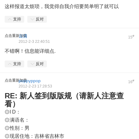
这样报道太烦琐，我觉得自我介绍要简单明了就可以
支持
反对
点击重新加载
云清
#
15
2012-2-3 22:40:51
不错啊！信息能详细点.
支持
反对
点击重新加载
poppyppop
#
16
2012-2-23 17:28:53
RE: 新人签到版版规（请新人注意查
看）
۞I D：
۞满语名：
۞性别：男
۞现居住地：吉林省吉林市