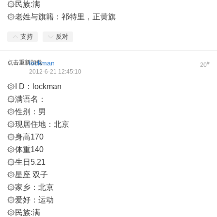
۞民族:满
۞老姓与旗籍：祁特里，正黄旗
支持
反对
点击重新加载
lockman
#
20
2012-6-21 12:45:10
۞I D：lockman
۞满语名：
۞性别：男
۞现居住地：北京
۞身高170
۞体重140
۞生日5.21
۞星座 双子
۞家乡：北京
۞爱好：运动
۞民族:满