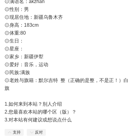
۞满语名：akzhan
۞性别：男
۞现居住地：新疆乌鲁木齐
۞身高：183cm
۞体重:80
۞生日：
۞星座：
۞家乡：新疆伊犁
۞爱好：音乐，运动
۞民族:满族
۞老姓与旗籍：默尔吉特 整（正确的是整，不是正！）白
旗
1.如何来到本站？别人介绍
2.您最喜欢本站的哪个区（版）？
3.对本站有何建议或想说点什么
支持
反对