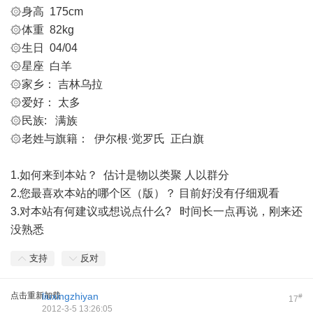
۞身高 175cm
۞体重 82kg
۞生日 04/04
۞星座 白羊
۞家乡： 吉林乌拉
۞爱好： 太多
۞民族: 满族
۞老姓与旗籍： 伊尔根·觉罗氏 正白旗
1.如何来到本站？ 估计是物以类聚 人以群分
2.您最喜欢本站的哪个区（版）？ 目前好没有仔细观看
3.对本站有何建议或想说点什么? 时间长一点再说，刚来还
没熟悉
支持
反对
点击重新加载
liuxingzhiyan
#
17
2012-3-5 13:26:05