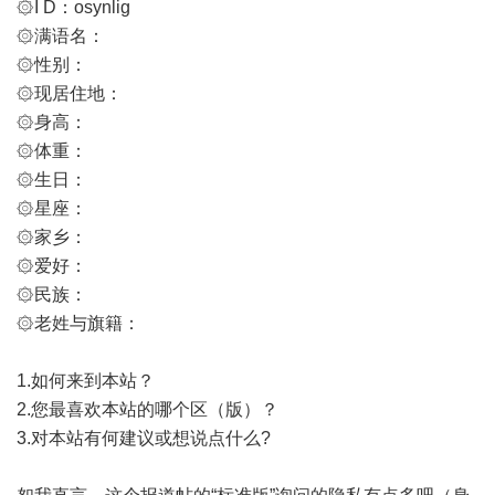
۞I D：osynlig
۞满语名：
۞性别：
۞现居住地：
۞身高：
۞体重：
۞生日：
۞星座：
۞家乡：
۞爱好：
۞民族：
۞老姓与旗籍：
1.如何来到本站？
2.您最喜欢本站的哪个区（版）？
3.对本站有何建议或想说点什么?