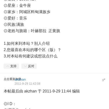
۞星座：金牛座
۞家乡：阿城区料甸满族乡
۞爱好：音乐
۞民族:满族
۞老姓与旗籍：叶赫那拉 正黄旗
1.如何来到本站？别人介绍
2.您最喜欢本站的哪个区（版）？
3.对本站有何建议或想说点什么
支持
反对
点击重新加载
akzhan
#
9
2011-9-29 11:42:08
本帖最后由 akzhan 于 2011-9-29 11:44 编辑
۞I D：