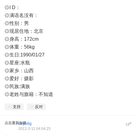
۞I D：
۞满语名没有：
۞性别：男
۞现居住地：北京
۞身高：172cm
۞体重：56kg
۞生日:1990/01/27
۞星座:水瓶
۞家乡：山西
۞爱好：摄影
۞民族:满族
۞老姓与旗籍：不知道
支持
反对
点击重新加载
osynlig
#
18
2012-3-11 04:04:25