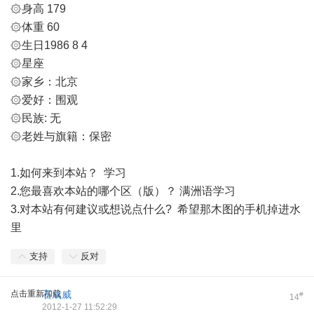
۞身高 179
۞体重 60
۞生日1986 8 4
۞星座
۞家乡：北京
۞爱好：围观
۞民族: 无
۞老姓与旗籍：保密
1.如何来到本站？ 学习
2.您最喜欢本站的哪个区（版）？ 满洲语学习
3.对本站有何建议或想说点什么? 希望那木图的手机掉进水
里
支持
反对
点击重新加载
石成威
#
14
2012-1-27 11:52:29