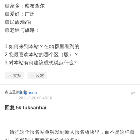
۞家乡：察布查尔
۞爱好：广泛
۞民族:锡伯
۞老姓与旗籍：
1.如何来到本站？在qq群里看到的
2.您最喜欢本站的哪个区（版）？
3.对本站有何建议或想说点什么?
支持
反对
点击重新加载
tungusda
#
6
2011-3-20 00:45:10
回复
5#
tuksanbai
请把这个报名帖单独发到新人报名板块里，而不是这样跟