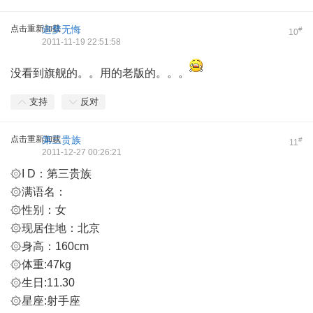
点击重新加载
追梦无悔
#
10
2011-11-19 22:51:58
没看到旗舰的。。用的老版的。。。
支持
反对
点击重新加载
第三贵族
#
11
2011-12-27 00:26:21
۞I D：第三贵族
۞满语名：
۞性别：女
۞现居住地：北京
۞身高：160cm
۞体重:47kg
۞生日:11.30
۞星座:射手座