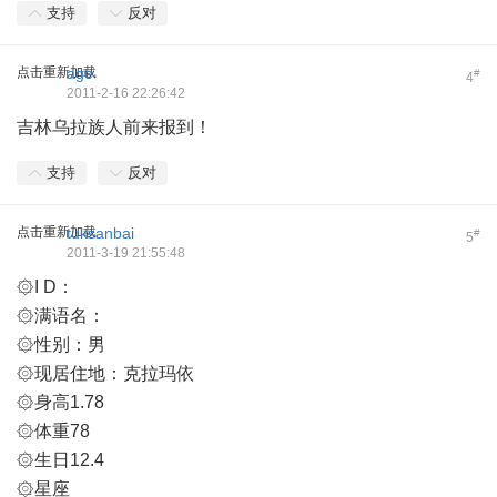
支持
反对
点击重新加载
age
#
4
2011-2-16 22:26:42
吉林乌拉族人前来报到！
支持
反对
点击重新加载
tuksanbai
#
5
2011-3-19 21:55:48
۞I D：
۞满语名：
۞性别：男
۞现居住地：克拉玛依
۞身高1.78
۞体重78
۞生日12.4
۞星座