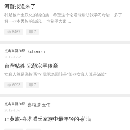
河蟹报道来了
我是被严重汉化的锡伯族，希望这个论坛能帮助我学习母语，多了
解一些本民族的知识。 也希望大家 ...
5467
7
点击重新加载
kobenein
2012-12-21
台灣粘姓 完顏宗罕後裔
女真人算是滿族嗎?? 我認為因該是"某些女真人算是滿族"
6093
7
点击重新加载
喜塔腊.玉伟
2012-10-7
正黄旗-喜塔腊氏家族中最年轻的-萨满