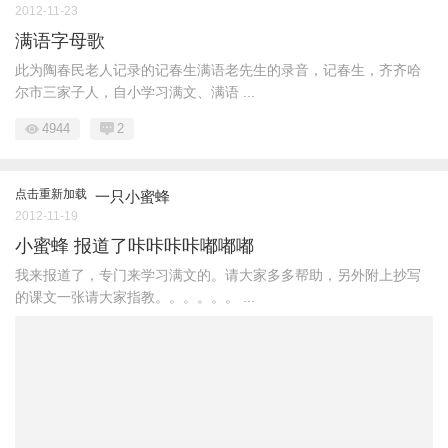
2012-11-23
满语字母歌
此为陶春民老人记录的记春生满语老先生的录音，记春生，齐齐哈
尔市三家子人，自小学习满文、满语 ...
4944
2
点击重新加载
一只小蜜蜂
2012-11-19
小蜜蜂 报道了咔咔咔咔嘟嘟嘟
我来报道了，专门来学习满文的。请大家多多帮助，另外附上抄写
的课文一张请大家指教。。。。。。 ...