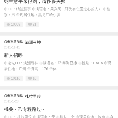
纳兰慧宇来报到，请多多关照
۞I D：纳兰慧宇 ۞满语名：果兴阿（译为有仁爱之心的人） ۞性
别：男 ۞现居住地：黑龙江哈尔滨 ...
10339
21
点击重新加载
满洲弓神
2011-11-11
新人招呼
۞论坛I D：满洲弓神 ۞满语名：耶博勒 亚撒 ۞性别：HAHA ۞现
居住地：广州 ۞身高：176 ۞体 ...
10116
10
点击重新加载
扎拉里佼
2011-1-23
橘桑~ 乙专程路过~
۞I D： 扎拉里佼 ۞满语名：无 ۞性别：女 ۞现居住地：岭南 ۞身