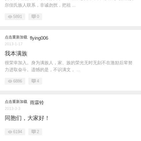
尔佳氏族人联系，非诚勿扰，把祖 ...
5891
0
点击重新加载
flying006
2013-1-17
我本满族
很荣幸加入。身为满族人，家、族的荣光无时无刻不在激励后辈努
力进取奋斗。遗憾的是，不识满文， ...
6886
4
点击重新加载
雨霖铃
2013-3-3
同胞们，大家好！
6194
2