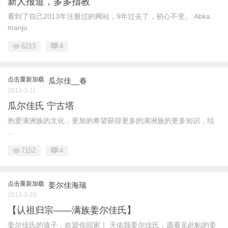
新人报道，多多指教
看到了自己2013年注册过的网站，9年过去了，初心不变。 Abka
manju
6213
4
点击重新加载
瓜尔佳__春
2013-3-11
瓜尔佳氏 宁古塔
热爱满洲族的文化，更加的希望获得更多的满洲族的更多知识，结
...
7152
4
点击重新加载
姜尔佳海瑞
2013-3-29
【认祖归宗——满族姜尔佳氏】
姜尔佳氏的孩子，欢迎你回家！ 天佑我姜尔佳氏，愿看见此帖的姜