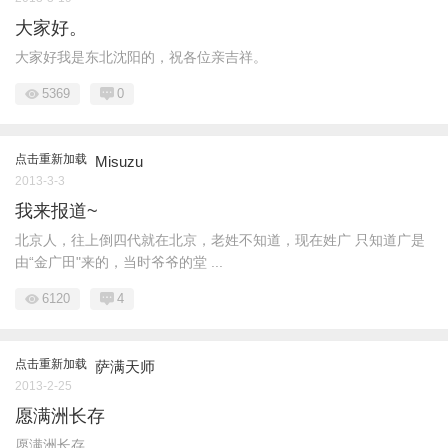
大家好。
大家好我是东北沈阳的，祝各位亲吉祥。
5369
0
点击重新加载
Misuzu
2013-3-3
我来报道~
北京人，往上倒四代就在北京，老姓不知道，现在姓广 只知道广是
由“金广田"来的，当时爷爷的堂 ...
6120
4
点击重新加载
萨满天师
2013-2-25
愿满洲长存
愿满洲长存