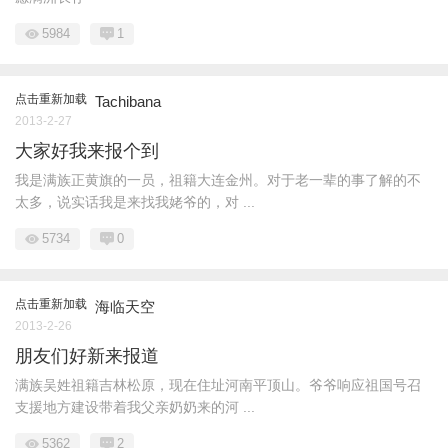
5984
1
点击重新加载
Tachibana
2013-2-27
大家好我来报个到
我是满族正黄旗的一员，祖籍大连金州。对于老一辈的事了解的不
太多，说实话我是来找我姥爷的，对 ...
5734
0
点击重新加载
海临天空
2013-2-26
朋友们好新来报道
满族吴姓祖籍吉林松原，现在住址河南平顶山。爷爷响应祖国号召
支援地方建设带着我父亲奶奶来的河 ...
5362
2