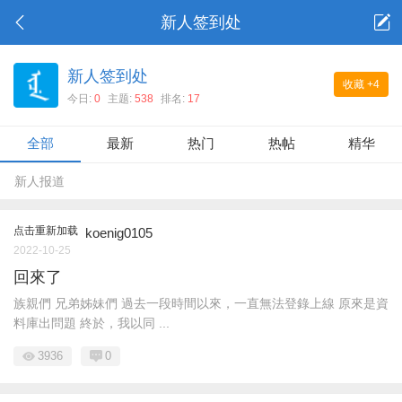
新人签到处
新人签到处
收藏
+4
今日:
0
主题:
538
排名:
17
全部
最新
热门
热帖
精华
新人报道
点击重新加载
koenig0105
2022-10-25
回來了
族親們 兄弟姊妹們 過去一段時間以來，一直無法登錄上線 原來是資
料庫出問題 終於，我以同 ...
3936
0