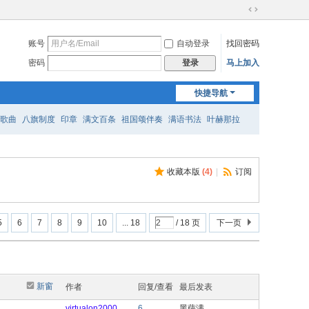
切
换
账号
自动登录
找回密码
到
宽
密码
马上加入
登录
版
快捷导航
歌曲
八旗制度
印章
满文百条
祖国颂伴奏
满语书法
叶赫那拉
收藏本版
(
4
)
|
订阅
5
6
7
8
9
10
... 18
/ 18 页
下一页
新窗
作者
回复/查看
最后发表
virtualon2000
6
黑萨满