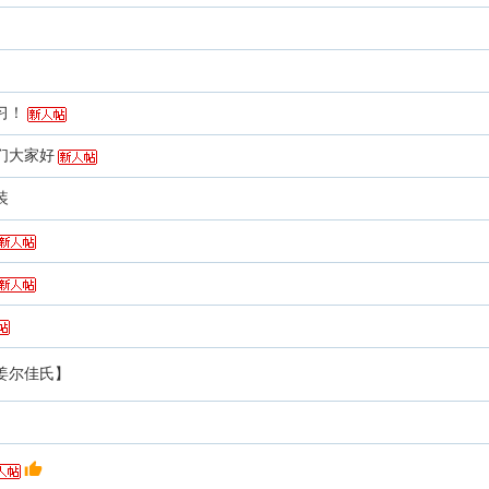
习！
们大家好
装
姜尔佳氏】