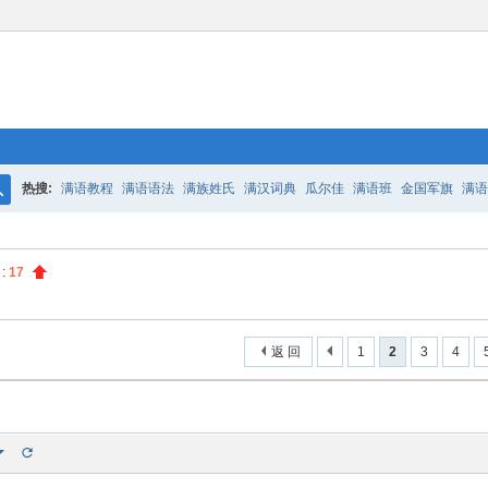
热搜:
满语教程
满语语法
满族姓氏
满汉词典
瓜尔佳
满语班
金国军旗
满语
搜
百二老人语录
凤城
满汉词典
索
:
17
返 回
1
2
3
4