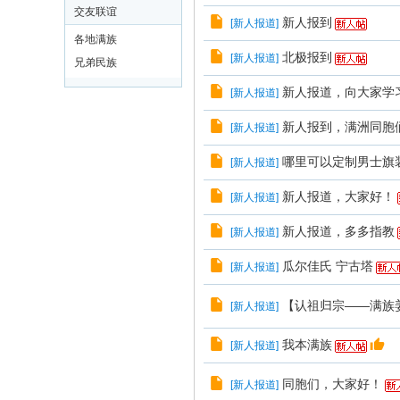
交友联谊
新人报到
[
新人报道
]
ᡥᠠᠵᡳᠯᠠᠨᡩᡠᡵᡝ ᠪᠠ
各地满族
北极报到
[
新人报道
]
兄弟民族
新人报道，向大家学
[
新人报道
]
新人报到，满洲同胞
[
新人报道
]
哪里可以定制男士旗
[
新人报道
]
新人报道，大家好！
[
新人报道
]
新人报道，多多指教
[
新人报道
]
瓜尔佳氏 宁古塔
[
新人报道
]
【认祖归宗——满族
[
新人报道
]
我本满族
[
新人报道
]
同胞们，大家好！
[
新人报道
]