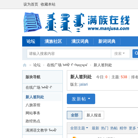
设为首页
收藏本站
论坛
满族社区
满汉词典
新词词典
搜索
»
论坛
›
在线广场 ᠠᠰᡠ ᠊ᡳ ᡴᡡᠸᠠᡵᠠᠨ
›
新人签到处
满
新人签到处
版块导航
今日:
0
|
主题:
538
|
排名
族
版主:
jalari
在线广场 ᠠᠰᡠ ᠊ᡳ
在
ᡴᡡᠸᠠᡵᠠᠨ
新人签到处
发新帖
线
八旗茶馆
网站事务
全部
新人报道
政经热点
全部主题
最新
热门
热帖
精华
更多
满洲语文教学 ᠮᠠᠨᠵᡠ