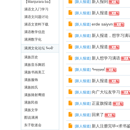
ᡤᡳᠰᡠᠨ ᡨᠠᠴᡳᡵᡝ ᠪᠣᠣ
新人报到
【Manjurara ba】
[
新人报道
]
满语文入门学习
新人报道
[
新人报道
]
满语文问题讨论
erde saiyvn
满语文资料下载
[
新人报道
]
满语教学信息
新人报道，想学习满
[
新人报道
]
满洲数字化
新人报道
[
新人报道
]
满洲文化论坛 ᠮᠠᠨᠵᡠ
ᡧᡠ ᠸᡝᠨ ᡴᡡᠸᠠᡵᠠᠨ
满族历史
新人想学习满语
[
新人报道
]
满族音乐舞蹈
ᠰᠠᡳ᠌ᠶᡡᠨ
[
新人报道
]
满族书画美工
满族服饰
新人报道
[
新人报道
]
满族姓氏
向广大坛友学习
[
新人报道
]
满族骑射鹰猎
满族民俗
正蓝旗报道
[
新人报道
]
满族文学
回來了
[
新人报道
]
图说满洲
东子歌迷会
新人注册完毕+求书鉴
[
新人报道
]