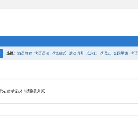
热搜:
满语教程
满语语法
满族姓氏
满汉词典
瓜尔佳
满语班
金国军旗
满语
搜
百二老人语录
凤城
满汉词典
索
请先登录后才能继续浏览