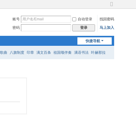
切
换
账号
自动登录
找回密码
到
宽
密码
马上加入
登录
版
快捷导航
歌曲
八旗制度
印章
满文百条
祖国颂伴奏
满语书法
叶赫那拉