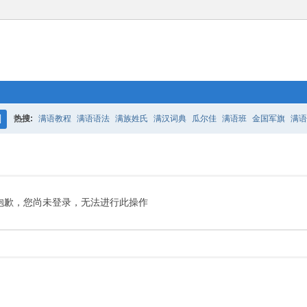
热搜:
满语教程
满语语法
满族姓氏
满汉词典
瓜尔佳
满语班
金国军旗
满语
搜
百二老人语录
凤城
满汉词典
索
抱歉，您尚未登录，无法进行此操作