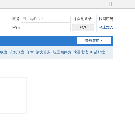
切
换
账号
自动登录
找回密码
到
宽
密码
马上加入
登录
版
快捷导航
歌曲
八旗制度
印章
满文百条
祖国颂伴奏
满语书法
叶赫那拉