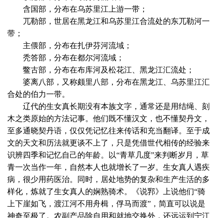
含国部，分布在乌苏里江上游一带；
兀勒部，世居在黑龙江和乌苏里江合流处的东兀勒河一
带；
主偎部，分布在扎伊芬河流域；
秃答部，分布在都尔河流域；
鳖古部，分布在布库河及松花江、黑龙江汇流处；
婆离八部，又称颇里八部，分布在黑龙江、乌苏里江汇
合处的伯力一带。
辽代的生女真长期没有本族文字，通常还是用结绳、刻
木之类原始的方法记事。他们既不懂汉文，也不懂契丹文，
至多通晓契丹语，仅仅凭记忆往来传话和充当翻译。至于成
文的天文和历法就更谈不上了，只是凭借世代相传的经验来
识辨四季和记忆自己的年龄。以“青草几度”来判断岁月，草
青一次当作一年，自然本人也就增长了一岁。生女真人遇疾
病，很少用药医治。同时，居处地势的复杂和生产生活的多
样化，炼就了生女真人的娴熟骑术。《说郛》上说他们“骑
上下崖如飞，渡江河不用舟楫，俘马而渡”，简直可以说是
神奇至极了。农副产品除自用和就地交换外，还远运到宁江