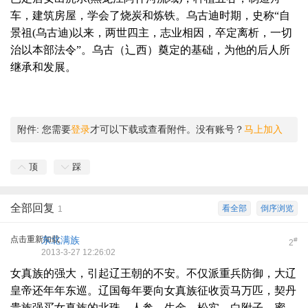
车，建筑房屋，学会了烧炭和炼铁。乌古迪时期，史称“自
景祖(乌古迪)以来，两世四主，志业相因，卒定离析，一切
治以本部法令”。乌古（辶西）奠定的基础，为他的后人所
继承和发展。
附件:
您需要
登录
才可以下载或查看附件。没有账号？
马上加入
顶
踩
全部回复
看全部
倒序浏览
1
点击重新加载
东北满族
#
2
2013-3-27 12:26:02
女真族的强大，引起辽王朝的不安。不仅派重兵防御，大辽
皇帝还年年东巡。辽国每年要向女真族征收贡马万匹，契丹
贵族强买女真族的北珠、人参、生金、松实、白附子、蜜