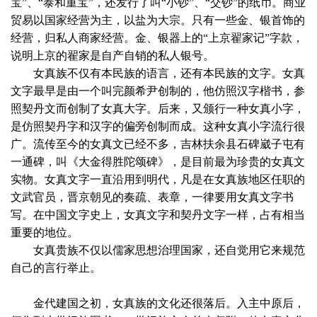
宝”、“泰和重宝”，还发行了叫“小钞”、“交钞”的纸币。商业
贸易以国家经营为主，以盐为大宗。只有一些金、银首饰的
经营，归私人商家经营。金、银器上的“上京翟家记”字款，
说明上京的翟家是自产自销的私人银号。
女真族不仅有本民族的语言，还有本民族的文字。女真
文字最早是由一个叫完颜希尹创制的，他仿照汉字楷书，参
照契丹文而创制了女真大字。后来，又颁行一种女真小字，
是仿照契丹字和汉字的偏旁创制而成。这种女真小字流行很
广。流传至今的女真文已经不多，吉林扶余县石碑崴子屯有
一通碑，叫《大金得胜陀颂碑》，是目前最为珍贵的女真文
实物。女真文字一直沿用到明代，凡是在女真族地区任职的
文武官员，晋京朝见的奏疏、表章，一律要用女真文字书
写。在中国文字史上，女真文字和契丹文字一样，占有相当
重要的地位。
女真贵族不仅以儒家思想治理国家，还自觉用它来规范
自己的言行举止。
金代建国之初，女真族的文化还很落后。入主中原后，