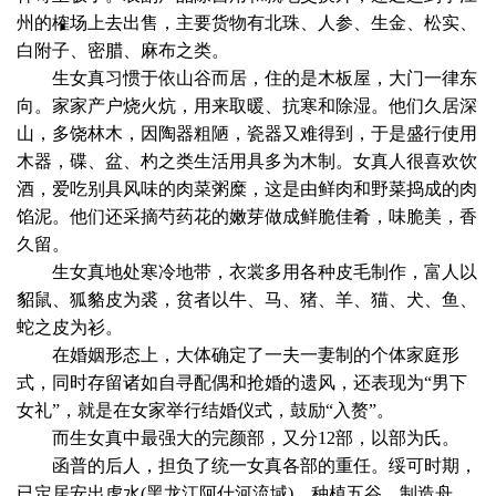
州的榷场上去出售，主要货物有北珠、人参、生金、松实、
白附子、密腊、麻布之类。
生女真习惯于依山谷而居，住的是木板屋，大门一律东
向。家家产户烧火炕，用来取暖、抗寒和除湿。他们久居深
山，多饶林木，因陶器粗陋，瓷器又难得到，于是盛行使用
木器，碟、盆、杓之类生活用具多为木制。女真人很喜欢饮
酒，爱吃别具风味的肉菜粥糜，这是由鲜肉和野菜捣成的肉
馅泥。他们还采摘芍药花的嫩芽做成鲜脆佳肴，味脆美，香
久留。
生女真地处寒冷地带，衣裳多用各种皮毛制作，富人以
貂鼠、狐貉皮为裘，贫者以牛、马、猪、羊、猫、犬、鱼、
蛇之皮为衫。
在婚姻形态上，大体确定了一夫一妻制的个体家庭形
式，同时存留诸如自寻配偶和抢婚的遗风，还表现为“男下
女礼”，就是在女家举行结婚仪式，鼓励“入赘”。
而生女真中最强大的完颜部，又分12部，以部为氏。
函普的后人，担负了统一女真各部的重任。绥可时期，
已定居安出虎水(黑龙江阿什河流域)，种植五谷，制造舟