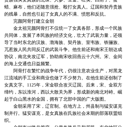
蜡、麻布，他们还随意强抢、殴打女真人。辽国和契丹贵族
的残暴，自然也引起了女真人的不满、愤怒和反抗。
完颜阿骨打建立金朝
金太祖完颜阿骨打不仅统一了女真各部，形成一个民族
共同体，发展了本民族的经济文化，壮大了武装力量，还领
导了当时东北的汉族、渤海族、契丹族、室韦族、铁骊族、
兀惹族人民共同反辽的武装斗争。他生前还和南宋王朝达成
协议，南北夹攻辽军，协助南宋收回燕云十六州。宋、金间
的海上交通也日益频繁。
阿骨打在繁忙的战争年代，仍很注意农业生产，对黑龙
江流域的手工业和商业也做了不少努力。在他生前还创制了
女真文字。1125年，宋金联合攻灭辽国。后来，宋、金双方
缔约，东以淮河，西以大散关为界，形成新的南北对峙。崛
起于白山黑水的金国，拥有了北部中国的广大版图。
金朝采用了宋，辽官制。在地方上，州县制与猛安谋克
制并行。猛安谋克，是女真族在氏族社会末期的部落联盟组
织。