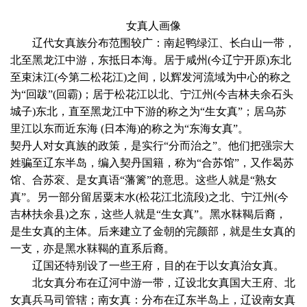
女真人画像
辽代女真族分布范围较广：南起鸭绿江、长白山一带，
北至黑龙江中游，东抵日本海。居于咸州(今辽宁开原)东北
至束沫江(今第二松花江)之间，以辉发河流域为中心的称之
为“回跋”(回霸)；居于松花江以北、宁江州(今吉林夫余石头
城子)东北，直至黑龙江中下游的称之为“生女真”；居乌苏
里江以东而近东海 (日本海)的称之为“东海女真”。
契丹人对女真族的政策，是实行“分而治之”。他们把强宗大
姓骗至辽东半岛，编入契丹国籍，称为“合苏馆”，又作曷苏
馆、合苏衮、是女真语“藩篱”的意思。这些人就是“熟女
真”。另一部分留居粟末水(松花江北流段)之北、宁江州(今
吉林扶余县)之东，这些人就是“生女真”。黑水靺鞨后裔，
是生女真的主体。后来建立了金朝的完颜部，就是生女真的
一支，亦是黑水靺鞨的直系后裔。
辽国还特别设了一些王府，目的在于以女真治女真。
北女真分布在辽河中游一带，辽设北女真国大王府、北
女真兵马司管辖；南女真：分布在辽东半岛上，辽设南女真