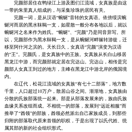
完颜部居住在鸭绿江上游及图们江流域，女真族是由这
一带的朱里真人组成的，与采集珍珠的居民有关。
完颜一词，是从汉语“蜿蜒”音转的女真语。依傍绥滨蜿
蜒河而居的黑水靺鞨一支，如星散一般分布各地以后，就以
蜿蜒河之名来作为姓氏。“蜿蜒”、“完颜”乃是同音异写。所
以，完颜部作为黑水靺鞨一支，是从蜿蜒河畔辗转游徙，迁
移至阿什河之滨的。天长日久，女真语“完颜”演变为汉语
的“王”。完颜氏，是女真族中的王族。女真族从长白山移居
黑龙江中游，而完颜部就定居在完达山。完达山，相传是完
颜部人女真王到过的地方，主峰在黑龙江中游北岸的俄国境
内。
在辽代，松花江流域的女真族“有七十二部落”，地方数
千里，人口超过10万户，散居山谷之间。渐渐地，女真族由
分散的氏族部落统一起来。部是从部落发展来的，族由氏族
血缘关系改组而成。不相统一的部落，发展到“远近相服”而
推举了“酋领”的部族，酋领必然派出自己家族成员，到那些
归附的部落取代原来首领的职权，于是出现了以氏代姓、统
属其部的新的社会组织形式。