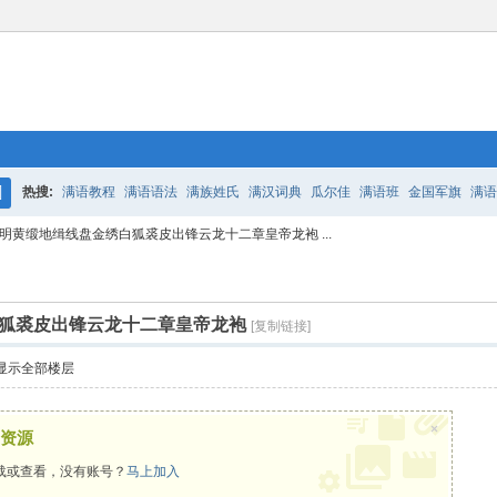
热搜:
满语教程
满语语法
满族姓氏
满汉词典
瓜尔佳
满语班
金国军旗
满语
搜
明黄缎地缉线盘金绣白狐裘皮出锋云龙十二章皇帝龙袍 ...
百二老人语录
凤城
满汉词典
索
狐裘皮出锋云龙十二章皇帝龙袍
[复制链接]
显示全部楼层
×
资源
载或查看，没有账号？
马上加入