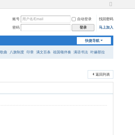
切
换
账号
自动登录
找回密码
到
宽
密码
马上加入
登录
版
快捷导航
歌曲
八旗制度
印章
满文百条
祖国颂伴奏
满语书法
叶赫那拉
返回列表