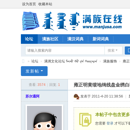
设为首页
收藏本站
论坛
满族社区
满汉词典
新词词典
搜索
»
论坛
›
满洲文化论坛 ᠮᠠᠨᠵᡠ ᡧᡠ ᠸᡝᠨ ᡴᡡᠸᠠᡵᠠᠨ
›
满族服饰
›
雍正
满
发新帖
族
雍正明黄缎地缉线盘金绣白
查看:
3574
|
回复:
1
在
线
苏尔通阿
发表于 2011-4-20 11:38:56
|
本帖子中包含更多
您需要
登录
才可以下