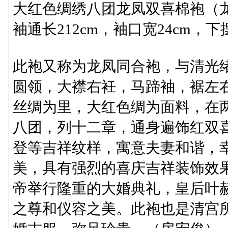
大红色绸绣八团龙凤双喜棉袍（龙
袖通长212cm，袖口宽24cm，下
此袍又称为龙凤同合袍，与清光
圆领，大襟右衽，马蹄袖，裾左
丝绸为里，大红色绸为面料，在
八团，列十二章，通身遍饰红双
登等吉祥纹样，寓意夫妻和谐，
美，具有强烈的喜庆吉祥装饰效果
帝举行隆重的大婚典礼，皇后叶
之尊和仪容之美。此袍也是清宫