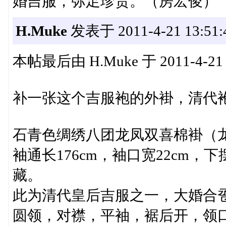
婚吉服，弥足珍贵。（房宏俊）
H.Muke
发表于 2011-4-21 13:51:
本帖最后由 H.Muke 于 2011-4-21 
补一张这个吉服袍的外褂，清代
石青色绸绣八团龙凤双喜棉褂（龙
袖通长176cm，袖口宽22cm，下
藏。
此为清代皇后吉服之一，大婚合卺
圆领，对襟，平袖，裾后开，领